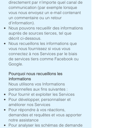
directement par n'importe quel canal de
communication (par exemple lorsque
vous nous envoyez un e-mail contenant
un commentaire ou un retour
d'information).
Nous pouvons recueillir des informations
auprès de sources tierces, tel que
décrit ci-dessous.
Nous recueillons les informations que
vous nous fournissez si vous vous
connectez à nos Services par le biais
de services tiers comme Facebook ou
Google.
Pourquoi nous recueillons les
informations
Nous utilisons vos Informations
personnelles aux fins suivantes :
Pour fournir et exploiter les Services
Pour développer, personnaliser et
améliorer nos Services
Pour répondre à vos réactions,
demandes et requêtes et vous apporter
notre assistance
Pour analyser les schémas de demande