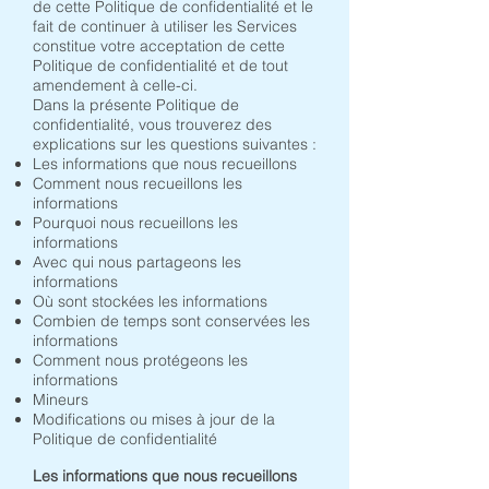
de cette Politique de confidentialité et le
fait de continuer à utiliser les Services
constitue votre acceptation de cette
Politique de confidentialité et de tout
amendement à celle-ci.
Dans la présente Politique de
confidentialité, vous trouverez des
explications sur les questions suivantes :
Les informations que nous recueillons
Comment nous recueillons les
informations
Pourquoi nous recueillons les
informations
Avec qui nous partageons les
informations
Où sont stockées les informations
Combien de temps sont conservées les
informations
Comment nous protégeons les
informations
Mineurs
Modifications ou mises à jour de la
Politique de confidentialité
Les informations que nous recueillons