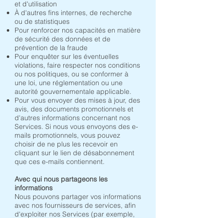
et d'utilisation
À d'autres fins internes, de recherche
ou de statistiques
Pour renforcer nos capacités en matière
de sécurité des données et de
prévention de la fraude
Pour enquêter sur les éventuelles
violations, faire respecter nos conditions
ou nos politiques, ou se conformer à
une loi, une réglementation ou une
autorité gouvernementale applicable.
Pour vous envoyer des mises à jour, des
avis, des documents promotionnels et
d'autres informations concernant nos
Services. Si nous vous envoyons des e-
mails promotionnels, vous pouvez
choisir de ne plus les recevoir en
cliquant sur le lien de désabonnement
que ces e-mails contiennent.
Avec qui nous partageons les
informations
Nous pouvons partager vos informations
avec nos fournisseurs de services, afin
d'exploiter nos Services (par exemple,