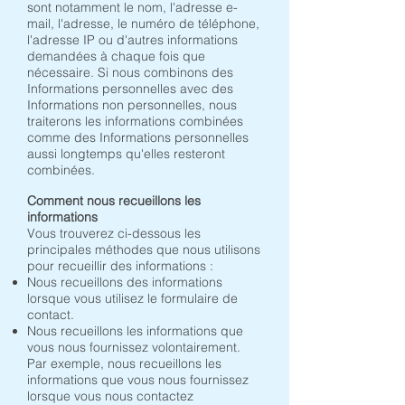
sont notamment le nom, l'adresse e-
mail, l'adresse, le numéro de téléphone,
l'adresse IP ou d'autres informations
demandées à chaque fois que
nécessaire. Si nous combinons des
Informations personnelles avec des
Informations non personnelles, nous
traiterons les informations combinées
comme des Informations personnelles
aussi longtemps qu'elles resteront
combinées.
Comment nous recueillons les
informations
Vous trouverez ci-dessous les
principales méthodes que nous utilisons
pour recueillir des informations :
Nous recueillons des informations
lorsque vous utilisez le formulaire de
contact.
Nous recueillons les informations que
vous nous fournissez volontairement.
Par exemple, nous recueillons les
informations que vous nous fournissez
lorsque vous nous contactez