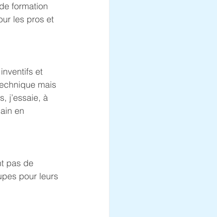
 de formation 
ur les pros et 
nventifs et 
 technique mais 
, j’essaie, à 
ain en 
nt pas de 
upes pour leurs 