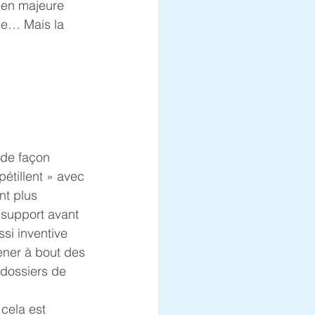
bien majeure 
me… Mais la 
 de façon 
étillent » avec 
nt plus 
u support avant 
ssi inventive 
ener à bout des 
dossiers de 
cela est 