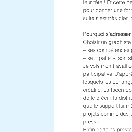
leur tête ! Et cette 
pour donner une form
suite s’est très bie
Pourquoi s’adresser 
Choisir un graphiste 
– ses compétences pa
– sa « patte », son s
Je vois mon travail 
participative. J’app
lesquels les échange
créatifs. La façon don
de le créer : la dist
que le support lui-m
projets comme des s
presse…
Enfin certains prest