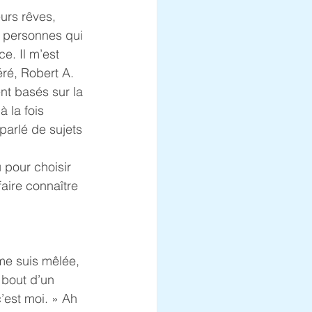
urs rêves, 
s personnes qui 
e. Il m’est 
éré, Robert A. 
ent basés sur la 
 la fois 
 parlé de sujets 
u pour choisir 
faire connaître 
 me suis mêlée, 
 bout d’un 
’est moi. » Ah 