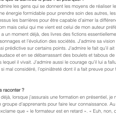
admire les gens qui se donnent les moyens de réaliser le
ne énergie formidable pour prendre soin des autres, le
ssus les barrières pour être capable d’aimer la différenc
 nom mais celui qui me vient est celui de mon auteur préf
il y a un moment déjà, des livres des fictions essentiellem
onnages et l’évolution des sociétés. J’admire sa vision à
si prédictive sur certains points. J’admire le fait qu’il ait
’audace et en se débarrassant des boulets et tabous de 
equel il vivait. J’admire aussi le courage qu’il lui a fall
i mal considéré, l’opiniâtreté dont il a fait preuve pour 
 raconter ? 
déjà, lorsque j’assurais une formation en présentiel, je
 groupe d’apprenants pour faire leur connaissance. Au
’exclame que « le formateur est en retard ». « Euh, non, c