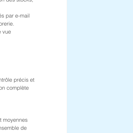
és par e-mail 
orerie.
 vue 
trôle précis et 
ion complète 
et moyennes 
ensemble de 