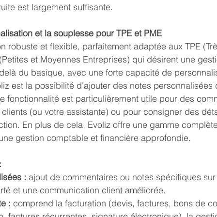
uite est largement suffisante.
nalisation et la souplesse pour TPE et PME
on robuste et flexible, parfaitement adaptée aux TPE (Trè
(Petites et Moyennes Entreprises) qui désirent une gest
u-delà du basique, avec une forte capacité de personnali
iz est la possibilité d'ajouter des notes personnalisées
te fonctionnalité est particulièrement utile pour des co
 clients (ou votre assistante) ou pour consigner des déta
ction. En plus de cela, Evoliz offre une gamme complèt
 une gestion comptable et financière approfondie.
:
isées :
 ajout de commentaires ou notes spécifiques sur 
arté et une communication client améliorée.
e :
 comprend la facturation (devis, factures, bons de 
n, factures récurrentes, signature électronique), la gesti