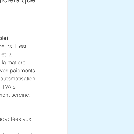
ble)
urs. Il est 
et la 
la matière. 
 vos paiements 
 automatisation 
 TVA si 
ment sereine.
 adaptées aux 