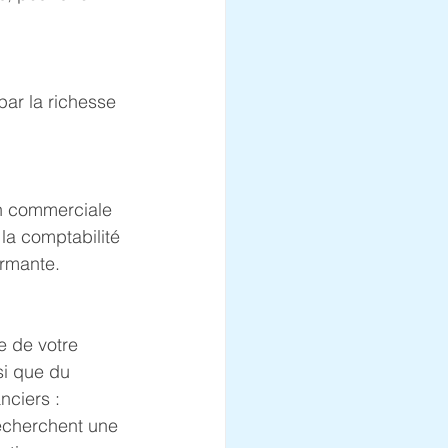
 par la richesse 
on commerciale 
 la comptabilité 
ormante.
e de votre 
si que du 
nciers :
recherchent une 