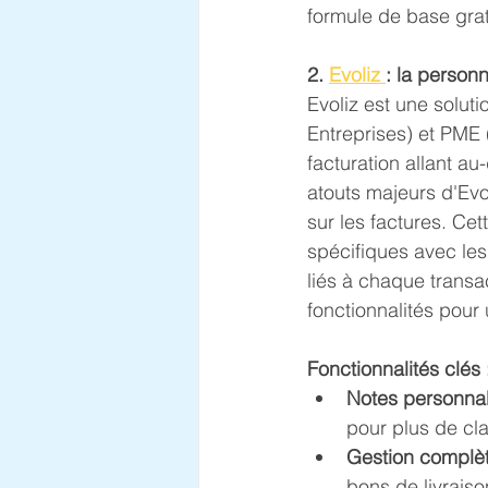
formule de base grat
2. 
Evoliz 
: la person
Evoliz est une soluti
Entreprises) et PME 
facturation allant a
atouts majeurs d'Evol
sur les factures. Cet
spécifiques avec les
liés à chaque transa
fonctionnalités pour
Fonctionnalités clés 
Notes personnal
pour plus de cl
Gestion complèt
bons de livraiso