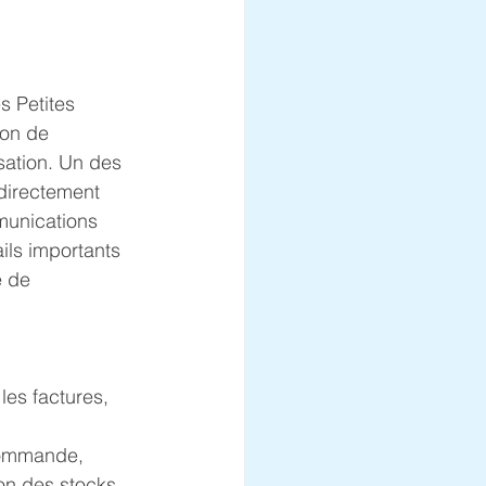
s Petites 
ion de 
sation. Un des 
 directement 
mmunications 
ils importants 
e de 
les factures, 
commande, 
on des stocks, 