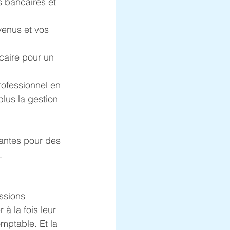
s bancaires et 
venus et vos 
aire pour un 
rofessionnel en 
plus la gestion 
yantes pour des 
.
essions 
à la fois leur 
mptable. Et la 