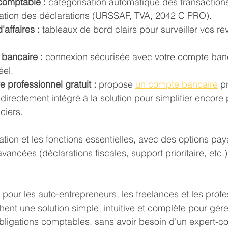
comptable :
 catégorisation automatique des transaction
ration des déclarations (URSSAF, TVA, 2042 C PRO).
'affaires :
 tableaux de bord clairs pour surveiller vos re
 bancaire :
 connexion sécurisée avec votre compte banc
éel.
 professionnel gratuit :
 propose 
un compte bancaire
 p
, directement intégré à la solution pour simplifier encore 
ciers.
ration et les fonctions essentielles, avec des options pa
avancées (déclarations fiscales, support prioritaire, etc.)
ait pour les auto-entrepreneurs, les freelances et les prof
hent une solution simple, intuitive et complète pour gérer 
 obligations comptables, sans avoir besoin d'un expert-co