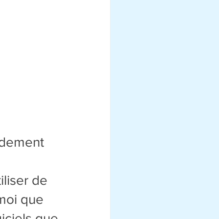
 
andement 
liser de 
moi que 
iciels que 