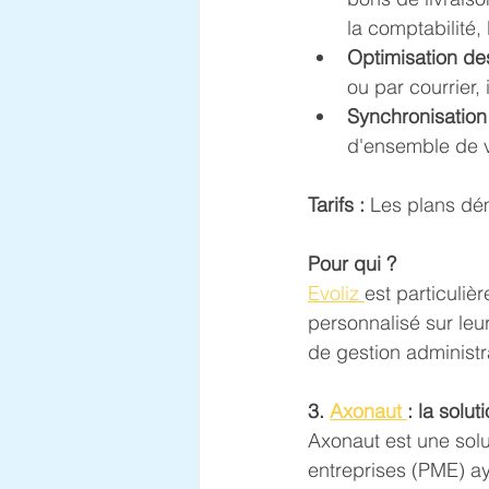
la comptabilité, 
Optimisation de
ou par courrier,
Synchronisation
d'ensemble de vo
Tarifs :
 Les plans dé
Pour qui ?
Evoliz 
est particuliè
personnalisé sur leu
de gestion administra
3. 
Axonaut 
: la solu
Axonaut est une solu
entreprises (PME) ay