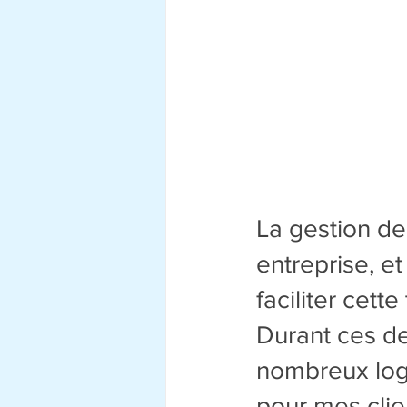
La gestion de 
entreprise, e
faciliter cette
Durant ces der
nombreux logi
pour mes clie